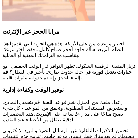
مزايا الحجز عبر الإنترنت
اختيار موعدك من على الأريكة: هذه هي الحرية التي يقدمها هذا
النظام. لم يعد هناك حاجة لحجز صباح كامل - فقط اختر موعدًا
يتناسب مع التزاماتك المهنية أو العائلية.
تزيل المنصة الرقمية الشكوك. تظهر التوافر في الوقت الحقيقي، مع
خيارات تعديل فورية
في حالة حدوث طارئ. تأخير في القطار؟ قم
بإلغاء الحجز وإعادة جدولته بنقرات قليلة.
توفير الوقت وكفاءة إدارية
إعداد ملفك من المنزل يغير قواعد اللعبة. قم بتحميل النماذج،
واستعرض المستندات المطلوبة، وتحقق من المواعيد - كل شيء
يصبح متاحًا على مدار 24 ساعة على
الإنترنت
. هذه التحضيرات
الدقيقة تقلل من الأخطاء عند التقديم.
تحسن التذكيرات التلقائية عبر الرسائل النصية والبريد الإلكتروني
تنظيمك. لم يعد هناك خطر نسيان موعد حاسم! تندمج هذه التنبيهات