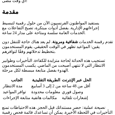
أي وقت مضى!
مقدمة
يستفيد المواطنون الفرنسيون الآن من حلول رقمية لتبسيط
إجراءاتهم الإدارية. بفضل أدوات مبتكرة، تصبح التفاعلات مع
الخدمات العامة سلسة ومتاحة على مدار 24 ساعة.
تقدم رقمنة الخدمات
شفافية ومرونة
. لم يعد هناك حاجة للتنقل دون
يقين: المواعيد تظهر في الوقت الحقيقي. يقوم المستخدمون
بتخطيط تدخلاتهم وفقًا لتوافرهم.
تستجيب هذه الحداثة لحاجة متزايدة للكفاءة. التأخيرات وطوابير
الانتظار التي لا تنتهي أصبحت من الماضي. يكسب المستخدمون
الهدوء بفضل متابعة مبسطة لكل مرحلة.
الحل عبر الإنترنت
الطريقة التقليدية
الجانب
أقل من 48 ساعة
من 2 إلى 3 أسابيع
مدة الانتظار
وصول فوري
معلومات محدودة
توافر المواعيد
إشعارات تلقائية
مكالمات هاتفية
متابعة الإجراءات
نصيحة عملية:
حضر مستنداتك قبل الحجز. هذه الاحتياطات تمنع
التأخيرات في اللحظة الأخيرة. يمكن أن تساعدك قائمة فحص رقمية