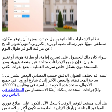
نظام الإشعارات التلقائية يسهل حياتك. بمجرد أن يتوفر مكان،
ستتلقى تنبيهًا عبر رسالة نصية أو بريد إلكتروني.
انتهى التوتر
الناتج
عن مراقبة التوافر طوال اليوم!
سواء كان ذلك للحصول على تصريح إقامة، أو بطاقة هوية، أو تغيير
عنوان، فإن جميع الإجراءات متاحة عبر
منصة بديهية
. يقدر
المستخدمون بشكل خاص سرعة العملية - بضع نقرات تكفي.
تنبيه: قد يختلف العنوان الدقيق حسب المصادر. البعض يشير إلى 1
ساحة المحافظة، والبعض الآخر إلى 2 شارع أوروبا. في جميع
الأحوال، ستجد هذه الخدمة أساسية في بوفايس (60000)،
وللإجراءات المحددة، يمكنك أيضًا الاستفسار من
المحافظة في
.
الباس رين
هل أنت مستعد لتوفير الوقت؟
سجل الآن
لتكون على اطلاع فوري
بالمواعيد المتاحة. زيارتك الإدارية القادمة ستكون أكثر سلاسة من