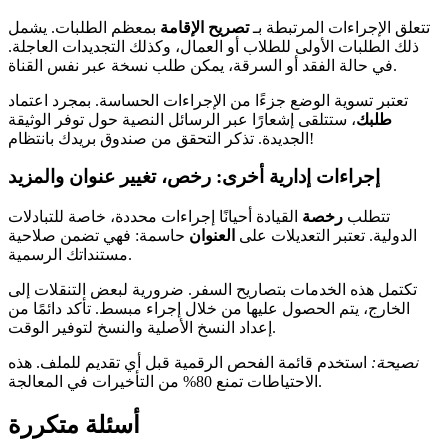
تتعلق الإجراءات المرتبطة بـ
تصريح الإقامة
بمعظم الطلبات. يشمل
ذلك الطلبات الأولى للطلاب أو العمال، وكذلك التجديدات العاجلة.
في حالة الفقد أو السرقة، يمكن طلب نسخة عبر نفس القناة.
تعتبر تسوية الوضع جزءًا من الإجراءات الحساسة. بمجرد اعتماد
طلبك
، ستتلقى إشعارًا عبر الرسائل النصية حول توفر الوثيقة
الجديدة. تذكر التحقق من صندوق بريدك بانتظام!
إجراءات إدارية أخرى: رخص، تغيير عنوان والمزيد
تتطلب
رخصة
القيادة أحيانًا إجراءات محددة، خاصة للتبادلات
الدولية. تعتبر التعديلات على
العنوان
حاسمة: فهي تضمن صلاحية
مستنداتك الرسمية.
تكتمل هذه الخدمات بتصاريح السفر. ضرورية لبعض التنقلات إلى
الخارج، يتم الحصول عليها من خلال إجراء مبسط. تأكد دائمًا من
إعداد النسخ الأصلية والنسخ لتوفير الوقت.
نصيحة:
استخدم قائمة الفحص الرقمية قبل أي تقديم للملف. هذه
الاحتياطات تمنع 80% من التأخيرات في المعالجة.
أسئلة متكررة