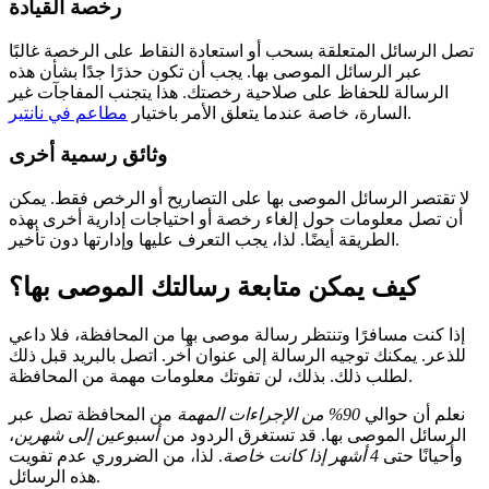
رخصة القيادة
تصل الرسائل المتعلقة بسحب أو استعادة النقاط على الرخصة غالبًا
عبر الرسائل الموصى بها. يجب أن تكون حذرًا جدًا بشأن هذه
الرسالة للحفاظ على صلاحية رخصتك. هذا يتجنب المفاجآت غير
.
السارة، خاصة عندما يتعلق الأمر باختيار
مطاعم في نانتير
وثائق رسمية أخرى
لا تقتصر الرسائل الموصى بها على التصاريح أو الرخص فقط. يمكن
أن تصل معلومات حول إلغاء رخصة أو احتياجات إدارية أخرى بهذه
الطريقة أيضًا. لذا، يجب التعرف عليها وإدارتها دون تأخير.
كيف يمكن متابعة رسالتك الموصى بها؟
إذا كنت مسافرًا وتنتظر رسالة موصى بها من المحافظة، فلا داعي
للذعر. يمكنك توجيه الرسالة إلى عنوان آخر. اتصل بالبريد قبل ذلك
لطلب ذلك. بذلك، لن تفوتك معلومات مهمة من المحافظة.
نعلم أن حوالي
90% من الإجراءات المهمة
من المحافظة تصل عبر
الرسائل الموصى بها. قد تستغرق الردود من
أسبوعين إلى شهرين
،
وأحيانًا حتى
4 أشهر إذا كانت خاصة
. لذا، من الضروري عدم تفويت
هذه الرسائل.