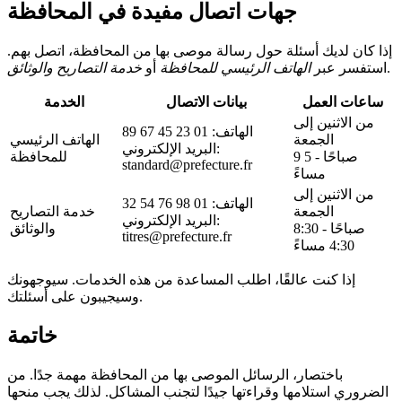
جهات اتصال مفيدة في المحافظة
إذا كان لديك أسئلة حول رسالة موصى بها من المحافظة، اتصل بهم.
.
استفسر عبر
الهاتف الرئيسي للمحافظة
أو
خدمة التصاريح والوثائق
ساعات العمل
بيانات الاتصال
الخدمة
من الاثنين إلى
الهاتف: 01 23 45 67 89
الجمعة
الهاتف الرئيسي
البريد الإلكتروني:
9 صباحًا - 5
للمحافظة
standard@prefecture.fr
مساءً
من الاثنين إلى
الهاتف: 01 98 76 54 32
الجمعة
خدمة التصاريح
البريد الإلكتروني:
8:30 صباحًا -
والوثائق
titres@prefecture.fr
4:30 مساءً
إذا كنت عالقًا، اطلب المساعدة من هذه الخدمات. سيوجهونك
وسيجيبون على أسئلتك.
خاتمة
باختصار، الرسائل الموصى بها من المحافظة مهمة جدًا. من
الضروري استلامها وقراءتها جيدًا لتجنب المشاكل. لذلك يجب منحها