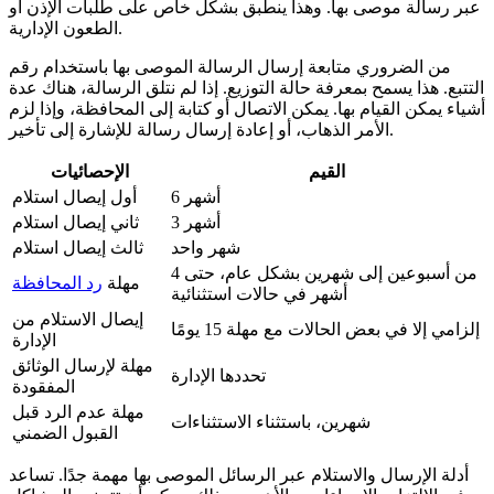
عبر رسالة موصى بها. وهذا ينطبق بشكل خاص على طلبات الإذن أو
الطعون الإدارية.
من الضروري متابعة إرسال الرسالة الموصى بها باستخدام رقم
التتبع. هذا يسمح بمعرفة حالة التوزيع. إذا لم نتلق الرسالة، هناك عدة
أشياء يمكن القيام بها. يمكن الاتصال أو كتابة إلى المحافظة، وإذا لزم
الأمر الذهاب، أو إعادة إرسال رسالة للإشارة إلى تأخير.
القيم
الإحصائيات
6 أشهر
أول إيصال استلام
3 أشهر
ثاني إيصال استلام
شهر واحد
ثالث إيصال استلام
من أسبوعين إلى شهرين بشكل عام، حتى 4
مهلة
رد المحافظة
أشهر في حالات استثنائية
إيصال الاستلام من
إلزامي إلا في بعض الحالات مع مهلة 15 يومًا
الإدارة
مهلة لإرسال الوثائق
تحددها الإدارة
المفقودة
مهلة عدم الرد قبل
شهرين، باستثناء الاستثناءات
القبول الضمني
أدلة الإرسال والاستلام عبر الرسائل الموصى بها مهمة جدًا. تساعد