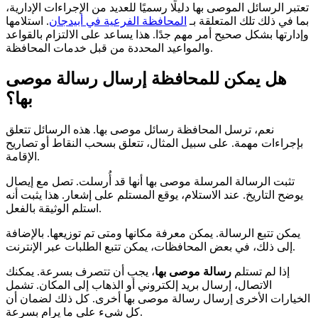
تعتبر الرسائل الموصى بها دليلًا رسميًا للعديد من الإجراءات الإدارية،
بما في ذلك تلك المتعلقة بـ
المحافظة الفرعية في أبيدجان
. استلامها
وإدارتها بشكل صحيح أمر مهم جدًا. هذا يساعد على الالتزام بالقواعد
والمواعيد المحددة من قبل خدمات المحافظة.
هل يمكن للمحافظة إرسال رسالة موصى
بها؟
نعم، ترسل المحافظة رسائل موصى بها. هذه الرسائل تتعلق
بإجراءات مهمة. على سبيل المثال، تتعلق بسحب النقاط أو تصاريح
الإقامة.
تثبت الرسالة المرسلة موصى بها أنها قد أُرسلت. تصل مع إيصال
يوضح التاريخ. عند الاستلام، يوقع المستلم على إشعار. هذا يثبت أنه
استلم الوثيقة بالفعل.
يمكن تتبع الرسالة. يمكن معرفة مكانها ومتى تم توزيعها. بالإضافة
إلى ذلك، في بعض المحافظات، يمكن تتبع الطلبات عبر الإنترنت.
إذا لم تستلم
رسالة موصى بها
، يجب أن تتصرف بسرعة. يمكنك
الاتصال، إرسال بريد إلكتروني أو الذهاب إلى المكان. تشمل
الخيارات الأخرى إرسال رسالة موصى بها أخرى. كل ذلك لضمان أن
كل شيء على ما يرام بسرعة.