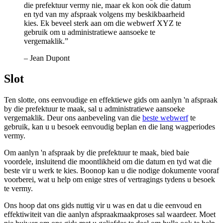
die prefektuur vermy nie, maar ek kon ook die datum
en tyd van my afspraak volgens my beskikbaarheid
kies. Ek beveel sterk aan om die webwerf XYZ te
gebruik om u administratiewe aansoeke te
vergemaklik.”
– Jean Dupont
Slot
Ten slotte, ons eenvoudige en effektiewe gids om aanlyn 'n afspraak
by die prefektuur te maak, sal u administratiewe aansoeke
vergemaklik. Deur ons aanbeveling van die
beste webwerf
te
gebruik, kan u u besoek eenvoudig beplan en die lang wagperiodes
vermy.
Om aanlyn 'n afspraak by die prefektuur te maak, bied baie
voordele, insluitend die moontlikheid om die datum en tyd wat die
beste vir u werk te kies. Boonop kan u die nodige dokumente vooraf
voorberei, wat u help om enige stres of vertragings tydens u besoek
te vermy.
Ons hoop dat ons gids nuttig vir u was en dat u die eenvoud en
effektiwiteit van die aanlyn afspraakmaakproses sal waardeer. Moet