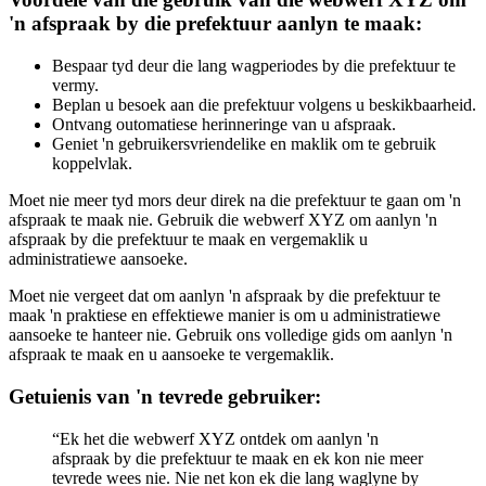
'n afspraak by die prefektuur aanlyn te maak:
Bespaar tyd deur die lang wagperiodes by die prefektuur te
vermy.
Beplan u besoek aan die prefektuur volgens u beskikbaarheid.
Ontvang outomatiese herinneringe van u afspraak.
Geniet 'n gebruikersvriendelike en maklik om te gebruik
koppelvlak.
Moet nie meer tyd mors deur direk na die prefektuur te gaan om 'n
afspraak te maak nie. Gebruik die webwerf XYZ om aanlyn 'n
afspraak by die prefektuur te maak en vergemaklik u
administratiewe aansoeke.
Moet nie vergeet dat om aanlyn 'n afspraak by die prefektuur te
maak 'n praktiese en effektiewe manier is om u administratiewe
aansoeke te hanteer nie. Gebruik ons volledige gids om aanlyn 'n
afspraak te maak en u aansoeke te vergemaklik.
Getuienis van 'n tevrede gebruiker:
“Ek het die webwerf XYZ ontdek om aanlyn 'n
afspraak by die prefektuur te maak en ek kon nie meer
tevrede wees nie. Nie net kon ek die lang waglyne by