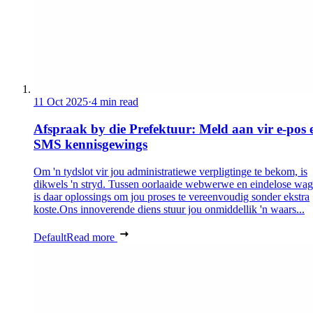
11 Oct 2025
·
4 min read
Afspraak by die Prefektuur: Meld aan vir e-pos 
SMS kennisgewings
Om 'n tydslot vir jou administratiewe verpligtinge te bekom, is
dikwels 'n stryd. Tussen oorlaaide webwerwe en eindelose wag
is daar oplossings om jou proses te vereenvoudig sonder ekstra
koste.Ons innoverende diens stuur jou onmiddellik 'n waars...
Default
Read more