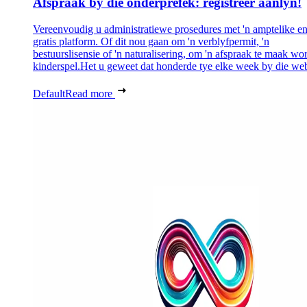
Afspraak by die onderprefek: registreer aanlyn!
Vereenvoudig u administratiewe prosedures met 'n amptelike e
gratis platform. Of dit nou gaan om 'n verblyfpermit, 'n
bestuurslisensie of 'n naturalisering, om 'n afspraak te maak wor
kinderspel.Het u geweet dat honderde tye elke week by die web
Default
Read more