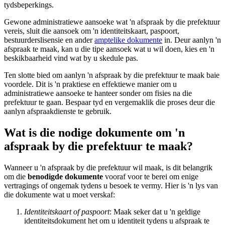
tydsbeperkings.
Gewone administratiewe aansoeke wat 'n afspraak by die prefektuur
vereis, sluit die aansoek om 'n identiteitskaart, paspoort,
bestuurderslisensie en ander
amptelike dokumente
in. Deur aanlyn 'n
afspraak te maak, kan u die tipe aansoek wat u wil doen, kies en 'n
beskikbaarheid vind wat by u skedule pas.
Ten slotte bied om aanlyn 'n afspraak by die prefektuur te maak baie
voordele. Dit is 'n praktiese en effektiewe manier om u
administratiewe aansoeke te hanteer sonder om fisies na die
prefektuur te gaan. Bespaar tyd en vergemaklik die proses deur die
aanlyn afspraakdienste te gebruik.
Wat is die nodige dokumente om 'n
afspraak by die prefektuur te maak?
Wanneer u 'n afspraak by die prefektuur wil maak, is dit belangrik
om die
benodigde dokumente
vooraf voor te berei om enige
vertragings of ongemak tydens u besoek te vermy. Hier is 'n lys van
die dokumente wat u moet verskaf:
Identiteitskaart of paspoort
: Maak seker dat u 'n geldige
identiteitsdokument het om u identiteit tydens u afspraak te