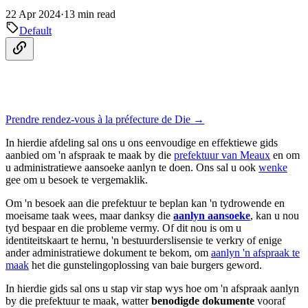
22 Apr 2024
·
13 min read
Default
Prendre rendez-vous à la préfecture de Die →
In hierdie afdeling sal ons u ons eenvoudige en effektiewe gids
aanbied om 'n afspraak te maak by die
prefektuur van Meaux
en om
u administratiewe aansoeke aanlyn te doen. Ons sal u ook
wenke
gee om u besoek te vergemaklik.
Om 'n besoek aan die prefektuur te beplan kan 'n tydrowende en
moeisame taak wees, maar danksy die
aanlyn aansoeke
, kan u nou
tyd bespaar en die probleme vermy. Of dit nou is om u
identiteitskaart te hernu, 'n bestuurderslisensie te verkry of enige
ander administratiewe dokument te bekom, om
aanlyn 'n afspraak te
maak
het die gunstelingoplossing van baie burgers geword.
In hierdie gids sal ons u stap vir stap wys hoe om 'n afspraak aanlyn
by die prefektuur te maak, watter
benodigde dokumente
vooraf