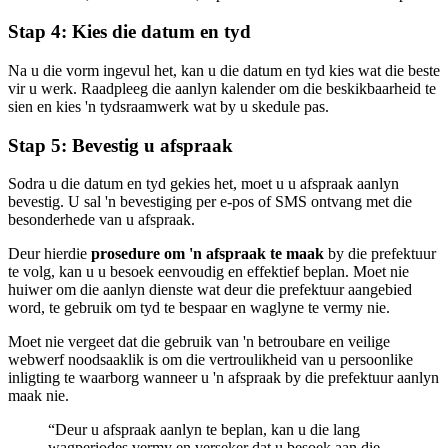
Stap 4: Kies die datum en tyd
Na u die vorm ingevul het, kan u die datum en tyd kies wat die beste
vir u werk. Raadpleeg die aanlyn kalender om die beskikbaarheid te
sien en kies 'n tydsraamwerk wat by u skedule pas.
Stap 5: Bevestig u afspraak
Sodra u die datum en tyd gekies het, moet u u afspraak aanlyn
bevestig. U sal 'n bevestiging per e-pos of SMS ontvang met die
besonderhede van u afspraak.
Deur hierdie
prosedure om 'n afspraak te maak
by die prefektuur
te volg, kan u u besoek eenvoudig en effektief beplan. Moet nie
huiwer om die aanlyn dienste wat deur die prefektuur aangebied
word, te gebruik om tyd te bespaar en waglyne te vermy nie.
Moet nie vergeet dat die gebruik van 'n betroubare en veilige
webwerf noodsaaklik is om die vertroulikheid van u persoonlike
inligting te waarborg wanneer u 'n afspraak by die prefektuur aanlyn
maak nie.
“Deur u afspraak aanlyn te beplan, kan u die lang
wagperiodes vermy en verseker dat u besoek aan die