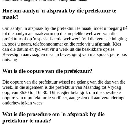
Hoe om aanlyn 'n afspraak by die prefektuur te
maak?
Om aanlyn 'n afspraak by die prefektuur te maak, moet u toegang hê
tot die aanlyn afspraakvorm op die amptelike webwerf van die
prefektuur of op 'n spesialiseerde webwerf. Vul die vereiste inligting
in, soos u naam, telefoonnommer en die rede vir u afspraak. Kies
dan die datum en tyd wat vir u werk uit die beskikbare opsies.
Bevestig u aanvraag en u sal 'n bevestiging van u afspraak per e-pos
ontvang.
Wat is die oopure van die prefektuur?
Die oopure van die prefektuur wissel na gelang van die dae van die
week. In die algemeen is die prefektuur van Maandag tot Vrydag
oop, van 8h30 tot 16h30. Dit is egter belangrik om die spesifieke
oopure van u prefektuur te verifieer, aangesien dit aan veranderinge
onderhewig kan wees.
Wat is die prosedure om 'n afspraak by die
prefektuur te maak?