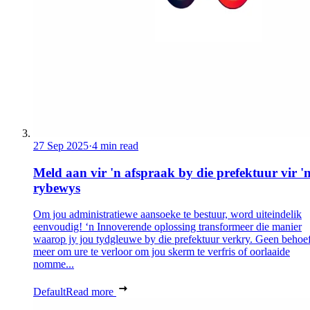
27 Sep 2025
·
4 min read
Meld aan vir 'n afspraak by die prefektuur vir '
rybewys
Om jou administratiewe aansoeke te bestuur, word uiteindelik
eenvoudig! ‘n Innoverende oplossing transformeer die manier
waarop jy jou tydgleuwe by die prefektuur verkry. Geen behoef
meer om ure te verloor om jou skerm te verfris of oorlaaide
nomme...
Default
Read more