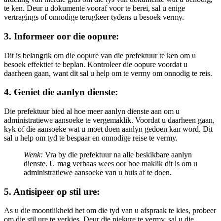
te ken. Deur u dokumente vooraf voor te berei, sal u enige
vertragings of onnodige terugkeer tydens u besoek vermy.
3. Informeer oor die oopure:
Dit is belangrik om die oopure van die prefektuur te ken om u
besoek effektief te beplan. Kontroleer die oopure voordat u
daarheen gaan, want dit sal u help om te vermy om onnodig te reis.
4. Geniet die aanlyn dienste:
Die prefektuur bied al hoe meer aanlyn dienste aan om u
administratiewe aansoeke te vergemaklik. Voordat u daarheen gaan,
kyk of die aansoeke wat u moet doen aanlyn gedoen kan word. Dit
sal u help om tyd te bespaar en onnodige reise te vermy.
Wenk:
Vra by die prefektuur na alle beskikbare aanlyn
dienste. U mag verbaas wees oor hoe maklik dit is om u
administratiewe aansoeke van u huis af te doen.
5. Antisipeer op stil ure:
As u die moontlikheid het om die tyd van u afspraak te kies, probeer
om die stil ure te verkies. Deur die piekure te vermy, sal u die