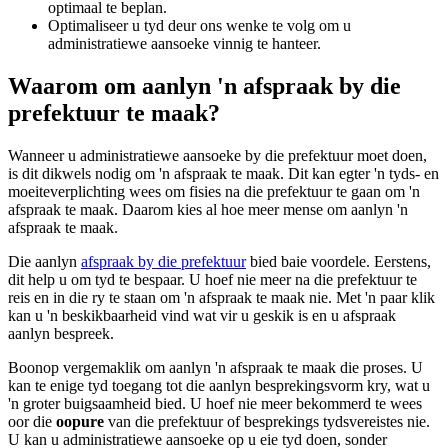
optimaal te beplan.
Optimaliseer u tyd deur ons wenke te volg om u
administratiewe aansoeke vinnig te hanteer.
Waarom om aanlyn 'n afspraak by die
prefektuur te maak?
Wanneer u administratiewe aansoeke by die prefektuur moet doen,
is dit dikwels nodig om 'n afspraak te maak. Dit kan egter 'n tyds- en
moeiteverplichting wees om fisies na die prefektuur te gaan om 'n
afspraak te maak. Daarom kies al hoe meer mense om aanlyn 'n
afspraak te maak.
Die aanlyn
afspraak by die prefektuur
bied baie voordele. Eerstens,
dit help u om tyd te bespaar. U hoef nie meer na die prefektuur te
reis en in die ry te staan om 'n afspraak te maak nie. Met 'n paar klik
kan u 'n beskikbaarheid vind wat vir u geskik is en u afspraak
aanlyn bespreek.
Boonop vergemaklik om aanlyn 'n afspraak te maak die proses. U
kan te enige tyd toegang tot die aanlyn besprekingsvorm kry, wat u
'n groter buigsaamheid bied. U hoef nie meer bekommerd te wees
oor die
oopure
van die prefektuur of besprekings tydsvereistes nie.
U kan u administratiewe aansoeke op u eie tyd doen, sonder