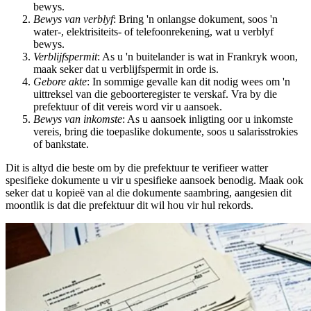
bewys.
Bewys van verblyf
: Bring 'n onlangse dokument, soos 'n
water-, elektrisiteits- of telefoonrekening, wat u verblyf
bewys.
Verblijfspermit
: As u 'n buitelander is wat in Frankryk woon,
maak seker dat u verblijfspermit in orde is.
Gebore akte
: In sommige gevalle kan dit nodig wees om 'n
uittreksel van die geboorteregister te verskaf. Vra by die
prefektuur of dit vereis word vir u aansoek.
Bewys van inkomste
: As u aansoek inligting oor u inkomste
vereis, bring die toepaslike dokumente, soos u salarisstrokies
of bankstate.
Dit is altyd die beste om by die prefektuur te verifieer watter
spesifieke dokumente u vir u spesifieke aansoek benodig. Maak ook
seker dat u kopieë van al die dokumente saambring, aangesien dit
moontlik is dat die prefektuur dit wil hou vir hul rekords.