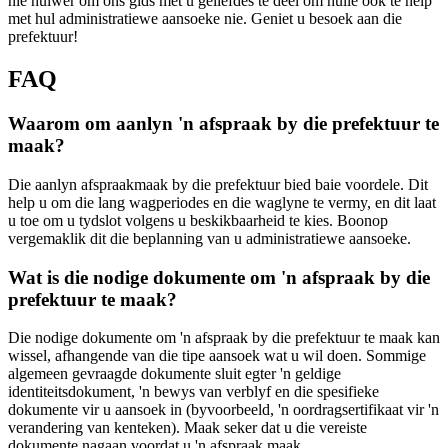
nie huiwer om ons gids met u geliefdes te deel om hulle ook te help
met hul administratiewe aansoeke nie. Geniet u besoek aan die
prefektuur!
FAQ
Waarom om aanlyn 'n afspraak by die prefektuur te
maak?
Die aanlyn afspraakmaak by die prefektuur bied baie voordele. Dit
help u om die lang wagperiodes en die waglyne te vermy, en dit laat
u toe om u tydslot volgens u beskikbaarheid te kies. Boonop
vergemaklik dit die beplanning van u administratiewe aansoeke.
Wat is die nodige dokumente om 'n afspraak by die
prefektuur te maak?
Die nodige dokumente om 'n afspraak by die prefektuur te maak kan
wissel, afhangende van die tipe aansoek wat u wil doen. Sommige
algemeen gevraagde dokumente sluit egter 'n geldige
identiteitsdokument, 'n bewys van verblyf en die spesifieke
dokumente vir u aansoek in (byvoorbeeld, 'n oordragsertifikaat vir 'n
verandering van kenteken). Maak seker dat u die vereiste
dokumente nagaan voordat u 'n afspraak maak.