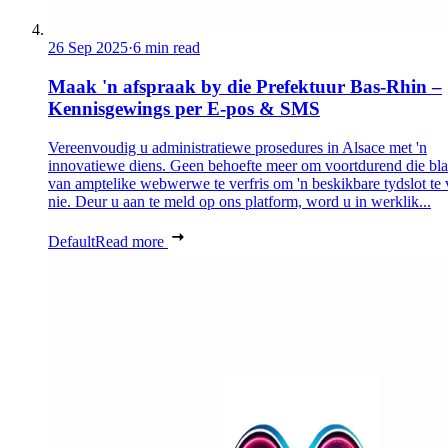
26 Sep 2025
·
6 min read
Maak 'n afspraak by die Prefektuur Bas-Rhin –
Kennisgewings per E-pos & SMS
Vereenvoudig u administratiewe prosedures in Alsace met 'n
innovatiewe diens. Geen behoefte meer om voortdurend die bl
van amptelike webwerwe te verfris om 'n beskikbare tydslot te 
nie. Deur u aan te meld op ons platform, word u in werklik...
Default
Read more