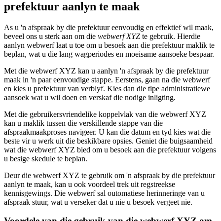
prefektuur aanlyn te maak
As u 'n afspraak by die prefektuur eenvoudig en effektief wil maak,
beveel ons u sterk aan om die
webwerf XYZ
te gebruik. Hierdie
aanlyn webwerf laat u toe om u besoek aan die prefektuur maklik te
beplan, wat u die lang wagperiodes en moeisame aansoeke bespaar.
Met die webwerf XYZ kan u aanlyn 'n afspraak by die prefektuur
maak in 'n paar eenvoudige stappe. Eerstens, gaan na die webwerf
en kies u prefektuur van verblyf. Kies dan die tipe administratiewe
aansoek wat u wil doen en verskaf die nodige inligting.
Met die gebruikersvriendelike koppelvlak van die webwerf XYZ
kan u maklik tussen die verskillende stappe van die
afspraakmaakproses navigeer. U kan die datum en tyd kies wat die
beste vir u werk uit die beskikbare opsies. Geniet die buigsaamheid
wat die webwerf XYZ bied om u besoek aan die prefektuur volgens
u besige skedule te beplan.
Deur die webwerf XYZ te gebruik om 'n afspraak by die prefektuur
aanlyn te maak, kan u ook voordeel trek uit regstreekse
kennisgewings. Die webwerf sal outomatiese herinneringe van u
afspraak stuur, wat u verseker dat u nie u besoek vergeet nie.
Voordele van die gebruik van die webwerf XYZ om