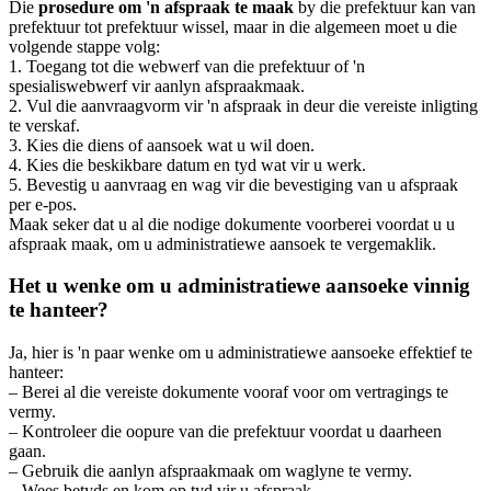
Die
prosedure om 'n afspraak te maak
by die prefektuur kan van
prefektuur tot prefektuur wissel, maar in die algemeen moet u die
volgende stappe volg:
1. Toegang tot die webwerf van die prefektuur of 'n
spesialiswebwerf vir aanlyn afspraakmaak.
2. Vul die aanvraagvorm vir 'n afspraak in deur die vereiste inligting
te verskaf.
3. Kies die diens of aansoek wat u wil doen.
4. Kies die beskikbare datum en tyd wat vir u werk.
5. Bevestig u aanvraag en wag vir die bevestiging van u afspraak
per e-pos.
Maak seker dat u al die nodige dokumente voorberei voordat u u
afspraak maak, om u administratiewe aansoek te vergemaklik.
Het u wenke om u administratiewe aansoeke vinnig
te hanteer?
Ja, hier is 'n paar wenke om u administratiewe aansoeke effektief te
hanteer:
– Berei al die vereiste dokumente vooraf voor om vertragings te
vermy.
– Kontroleer die oopure van die prefektuur voordat u daarheen
gaan.
– Gebruik die aanlyn afspraakmaak om waglyne te vermy.
– Wees betyds en kom op tyd vir u afspraak.