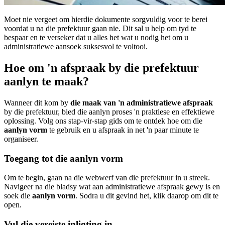
Moet nie vergeet om hierdie dokumente sorgvuldig voor te berei
voordat u na die prefektuur gaan nie. Dit sal u help om tyd te
bespaar en te verseker dat u alles het wat u nodig het om u
administratiewe aansoek suksesvol te voltooi.
Hoe om 'n afspraak by die prefektuur
aanlyn te maak?
Wanneer dit kom by
die maak van 'n administratiewe afspraak
by die prefektuur, bied die aanlyn proses 'n praktiese en effektiewe
oplossing. Volg ons stap-vir-stap gids om te ontdek hoe om die
aanlyn vorm
te gebruik en u afspraak in net 'n paar minute te
organiseer.
Toegang tot die aanlyn vorm
Om te begin, gaan na die webwerf van die prefektuur in u streek.
Navigeer na die bladsy wat aan administratiewe afspraak gewy is en
soek die
aanlyn vorm
. Sodra u dit gevind het, klik daarop om dit te
open.
Vul die vereiste inligting in