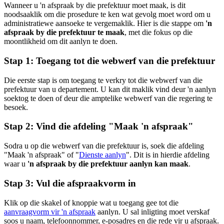
Wanneer u 'n afspraak by die prefektuur moet maak, is dit
noodsaaklik om die prosedure te ken wat gevolg moet word om u
administratiewe aansoeke te vergemaklik. Hier is die stappe om
'n
afspraak by die prefektuur te maak
, met die fokus op die
moontlikheid om dit aanlyn te doen.
Stap 1: Toegang tot die webwerf van die prefektuur
Die eerste stap is om toegang te verkry tot die webwerf van die
prefektuur van u departement. U kan dit maklik vind deur 'n aanlyn
soektog te doen of deur die amptelike webwerf van die regering te
besoek.
Stap 2: Vind die afdeling "Maak 'n afspraak"
Sodra u op die webwerf van die prefektuur is, soek die afdeling
"Maak 'n afspraak" of "
Dienste aanlyn
". Dit is in hierdie afdeling
waar u
'n afspraak by die prefektuur aanlyn kan maak
.
Stap 3: Vul die afspraakvorm in
Klik op die skakel of knoppie wat u toegang gee tot die
aanvraagvorm vir 'n afspraak
aanlyn. U sal inligting moet verskaf
soos u naam, telefoonnommer, e-posadres en die rede vir u afspraak.