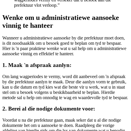
prefektuur vlot verloop.”
Wenke om u administratiewe aansoeke
vinnig te hanteer
Wanneer u administratiewe aansoeke by die prefektuur moet doen,
is dit noodsaaklik om u besoek goed te beplan om tyd te bespaar.
Hier is 'n paar praktiese wenke wat u sal help om u administratiewe
aansoeke vinnig en effektief te hanteer.
1. Maak 'n afspraak aanlyn:
Om lang wagperiodes te vermy, word dit aanbeveel om 'n afspraak
by die prefektuur aanlyn te maak. Deur die aanlyn vorm te gebruik,
kan u die datum en tyd kies wat die beste vir u werk, wat u in staat
stel om u besoek volgens u beskikbaarheid te beplan. Hierdie
metode sal u help om onnodig te wag en waardevolle tyd te bespaar.
2. Berei al die nodige dokumente voor:
Voordat u na die prefektuur gaan, maak seker dat u al die nodige
dokumente het om u aansoeke te doen. Raadpleeg die vorige
afdeling van hierdie gids om die lys van dokumente wat u benodig,