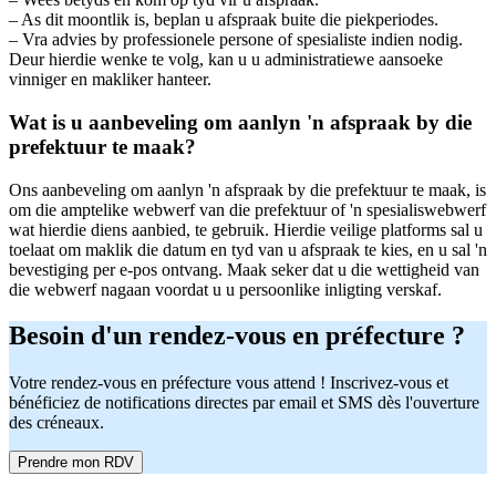
– As dit moontlik is, beplan u afspraak buite die piekperiodes.
– Vra advies by professionele persone of spesialiste indien nodig.
Deur hierdie wenke te volg, kan u u administratiewe aansoeke
vinniger en makliker hanteer.
Wat is u aanbeveling om aanlyn 'n afspraak by die
prefektuur te maak?
Ons aanbeveling om aanlyn 'n afspraak by die prefektuur te maak, is
om die amptelike webwerf van die prefektuur of 'n spesialiswebwerf
wat hierdie diens aanbied, te gebruik. Hierdie veilige platforms sal u
toelaat om maklik die datum en tyd van u afspraak te kies, en u sal 'n
bevestiging per e-pos ontvang. Maak seker dat u die wettigheid van
die webwerf nagaan voordat u u persoonlike inligting verskaf.
Besoin d'un rendez-vous en préfecture ?
Votre rendez-vous en préfecture vous attend ! Inscrivez-vous et
bénéficiez de notifications directes par email et SMS dès l'ouverture
des créneaux.
Prendre mon RDV