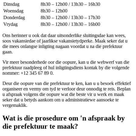
Dinsdag
8h30 – 12h00 / 13h30 – 16h30
Woensdag
8h30 – 12h00
Donderdag
8h30 – 12h00 / 13h30 – 17h30
Vrydag
8h30 – 12h00 / 13h30 – 16h00
Ons herinner u ook dat daar uitsonderlike sluitingsdae kan wees,
soos vakansiedae of jaarlikse vakansietydperke. Maak seker dat u
die mees onlangse inligting nagaan voordat u na die prefektuur
gaan.
Vir meer besonderhede oor die oopure, kan u die webwerf van die
prefektuur raadpleeg of hul inligtingsdiens kontak by die volgende
nommer: +12 345 67 89 0.
Deur die oopure van die prefektuur te ken, kan u u besoek effektief
organiseer en vermy om tyd te verloor deur onnodig te reis. Beplan
u afspraak volgens die oopure wat die beste vir u werk en maak
seker dat u betyds aankom om u administratiewe aansoeke te
vergemaklik.
Wat is die prosedure om 'n afspraak by
die prefektuur te maak?