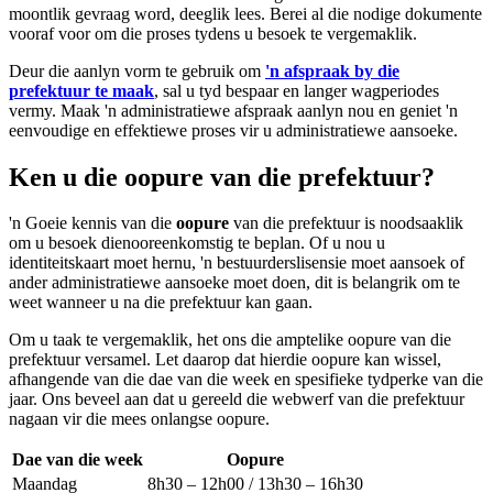
moontlik gevraag word, deeglik lees. Berei al die nodige dokumente
vooraf voor om die proses tydens u besoek te vergemaklik.
Deur die aanlyn vorm te gebruik om
'n afspraak by die
prefektuur te maak
, sal u tyd bespaar en langer wagperiodes
vermy. Maak 'n administratiewe afspraak aanlyn nou en geniet 'n
eenvoudige en effektiewe proses vir u administratiewe aansoeke.
Ken u die oopure van die prefektuur?
'n Goeie kennis van die
oopure
van die prefektuur is noodsaaklik
om u besoek dienooreenkomstig te beplan. Of u nou u
identiteitskaart moet hernu, 'n bestuurderslisensie moet aansoek of
ander administratiewe aansoeke moet doen, dit is belangrik om te
weet wanneer u na die prefektuur kan gaan.
Om u taak te vergemaklik, het ons die amptelike oopure van die
prefektuur versamel. Let daarop dat hierdie oopure kan wissel,
afhangende van die dae van die week en spesifieke tydperke van die
jaar. Ons beveel aan dat u gereeld die webwerf van die prefektuur
nagaan vir die mees onlangse oopure.
Dae van die week
Oopure
Maandag
8h30 – 12h00 / 13h30 – 16h30