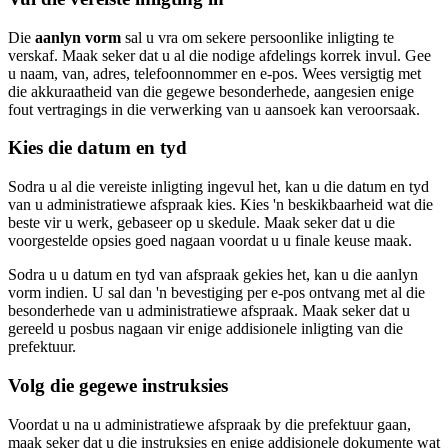
Die
aanlyn vorm
sal u vra om sekere persoonlike inligting te
verskaf. Maak seker dat u al die nodige afdelings korrek invul. Gee
u naam, van, adres, telefoonnommer en e-pos. Wees versigtig met
die akkuraatheid van die gegewe besonderhede, aangesien enige
fout vertragings in die verwerking van u aansoek kan veroorsaak.
Kies die datum en tyd
Sodra u al die vereiste inligting ingevul het, kan u die datum en tyd
van u administratiewe afspraak kies. Kies 'n beskikbaarheid wat die
beste vir u werk, gebaseer op u skedule. Maak seker dat u die
voorgestelde opsies goed nagaan voordat u u finale keuse maak.
Sodra u u datum en tyd van afspraak gekies het, kan u die aanlyn
vorm indien. U sal dan 'n bevestiging per e-pos ontvang met al die
besonderhede van u administratiewe afspraak. Maak seker dat u
gereeld u posbus nagaan vir enige addisionele inligting van die
prefektuur.
Volg die gegewe instruksies
Voordat u na u administratiewe afspraak by die prefektuur gaan,
maak seker dat u die instruksies en enige addisionele dokumente wat