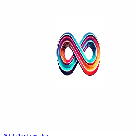
28 Jul 2026
·
1 min à lire