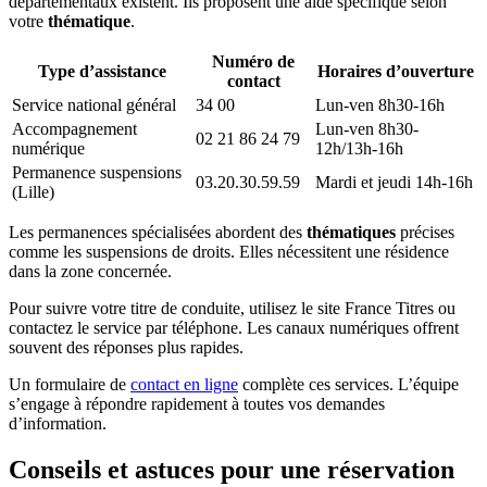
départementaux existent. Ils proposent une aide spécifique selon
votre
thématique
.
Numéro de
Type d’assistance
Horaires d’ouverture
contact
Service national général
34 00
Lun-ven 8h30-16h
Accompagnement
Lun-ven 8h30-
02 21 86 24 79
numérique
12h/13h-16h
Permanence suspensions
03.20.30.59.59
Mardi et jeudi 14h-16h
(Lille)
Les permanences spécialisées abordent des
thématiques
précises
comme les suspensions de droits. Elles nécessitent une résidence
dans la zone concernée.
Pour suivre votre titre de conduite, utilisez le site France Titres ou
contactez le service par téléphone. Les canaux numériques offrent
souvent des réponses plus rapides.
Un formulaire de
contact en ligne
complète ces services. L’équipe
s’engage à répondre rapidement à toutes vos demandes
d’information.
Conseils et astuces pour une réservation