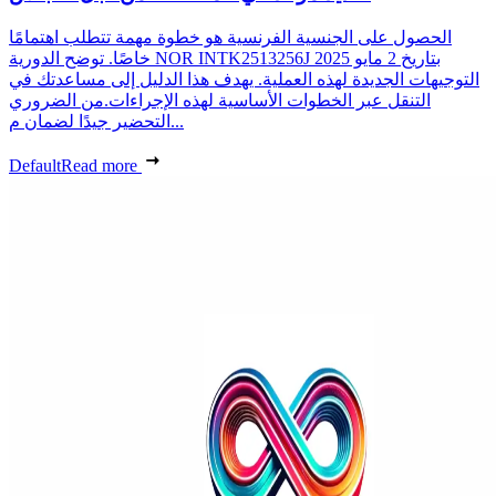
الحصول على الجنسية الفرنسية هو خطوة مهمة تتطلب اهتمامًا
خاصًا. توضح الدورية NOR INTK2513256J بتاريخ 2 مايو 2025
التوجيهات الجديدة لهذه العملية. يهدف هذا الدليل إلى مساعدتك في
التنقل عبر الخطوات الأساسية لهذه الإجراءات.من الضروري
التحضير جيدًا لضمان م...
Default
Read more