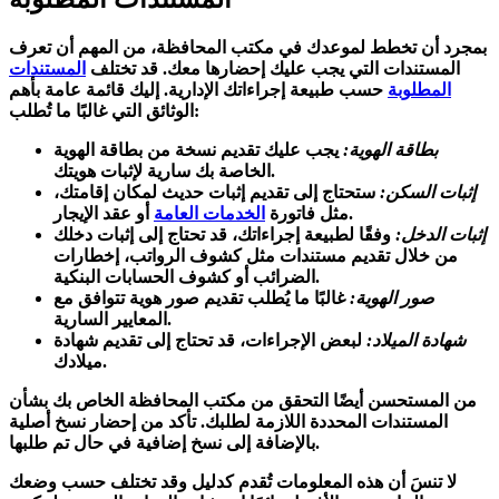
بمجرد أن تخطط لموعدك في مكتب المحافظة، من المهم أن تعرف
المستندات التي يجب عليك إحضارها معك. قد تختلف
المستندات
المطلوبة
حسب طبيعة إجراءاتك الإدارية. إليك قائمة عامة بأهم
الوثائق التي غالبًا ما تُطلب:
بطاقة الهوية:
يجب عليك تقديم نسخة من بطاقة الهوية
الخاصة بك سارية لإثبات هويتك.
إثبات السكن:
ستحتاج إلى تقديم إثبات حديث لمكان إقامتك،
أو عقد الإيجار.
مثل فاتورة
الخدمات العامة
إثبات الدخل:
وفقًا لطبيعة إجراءاتك، قد تحتاج إلى إثبات دخلك
من خلال تقديم مستندات مثل كشوف الرواتب، إخطارات
الضرائب أو كشوف الحسابات البنكية.
صور الهوية:
غالبًا ما يُطلب تقديم صور هوية تتوافق مع
المعايير السارية.
شهادة الميلاد:
لبعض الإجراءات، قد تحتاج إلى تقديم شهادة
ميلادك.
من المستحسن أيضًا التحقق من مكتب المحافظة الخاص بك بشأن
المستندات المحددة اللازمة لطلبك. تأكد من إحضار نسخ أصلية
بالإضافة إلى نسخ إضافية في حال تم طلبها.
لا تنسَ أن هذه المعلومات تُقدم كدليل وقد تختلف حسب وضعك