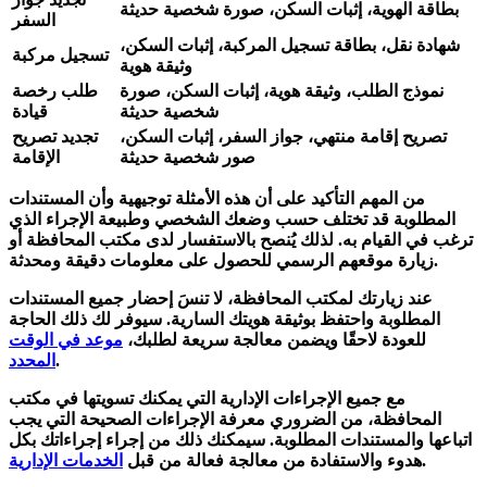
بطاقة الهوية، إثبات السكن، صورة شخصية حديثة
السفر
شهادة نقل، بطاقة تسجيل المركبة، إثبات السكن،
تسجيل مركبة
وثيقة هوية
نموذج الطلب، وثيقة هوية، إثبات السكن، صورة
طلب رخصة
شخصية حديثة
قيادة
تصريح إقامة منتهي، جواز السفر، إثبات السكن،
تجديد تصريح
صور شخصية حديثة
الإقامة
من المهم التأكيد على أن هذه الأمثلة توجيهية وأن المستندات
المطلوبة قد تختلف حسب وضعك الشخصي وطبيعة الإجراء الذي
ترغب في القيام به. لذلك يُنصح بالاستفسار لدى مكتب المحافظة أو
زيارة موقعهم الرسمي للحصول على معلومات دقيقة ومحدثة.
عند زيارتك لمكتب المحافظة، لا تنسَ إحضار جميع المستندات
المطلوبة واحتفظ بوثيقة هويتك السارية. سيوفر لك ذلك الحاجة
للعودة لاحقًا ويضمن معالجة سريعة لطلبك،
موعد في الوقت
.
المحدد
مع جميع الإجراءات الإدارية التي يمكنك تسويتها في مكتب
المحافظة، من الضروري معرفة الإجراءات الصحيحة التي يجب
اتباعها و
المستندات المطلوبة
. سيمكنك ذلك من إجراء إجراءاتك بكل
.
هدوء والاستفادة من معالجة فعالة من قبل
الخدمات الإدارية