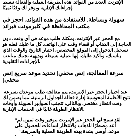
الإنترنت العديد من الفوائد. هذه الطريقة العملية والفعالة تبسط
إجراءاتك الإدارية وتوفر لك وقتًا ثمينًا.
سهولة وبساطة. للاستفادة من هذه الفوائد، احجز في
مكتب المحافظة في كليرمونت-فيراند
مع الحجز عبر الإنترنت، يمكنك طلب موعد في أي وقت، دون
الحاجة إلى الذهاب أو قضاء وقت على الهاتف. كل ما عليك فعله هو
تسجيل الدخول إلى الموقع المخصص، اختيار التاريخ والوقت الذي
يناسبك، وتأكيد طلبك. إنها عملية بسيطة وبديهية تجنبك متاعب
الإجراءات التقليدية.
سرعة المعالجة، [نص مخفي] تحديد موعد سريع [نص
مخفي]
عند اختيار الحجز عبر الإنترنت، يتم معالجة طلب موعدك بسرعة.
تتيح الأنظمة المحوسبة إدارة فعالة للجداول الزمنية، مما يضمن لك
وقت انتظار مختصر. وبالتالي، تتجنب الطوابير الطويلة وأوقات
الانتظار الطويلة غالبًا في الخدمات الإدارية.
“لقد سمح لي الحجز عبر الإنترنت بتوفير وقت ثمين. لم
أعد مضطرًا للذهاب والانتظار لساعات للحصول على
موعد. أوصي بشدة بهذه الطريقة العملية والسريعة.” –