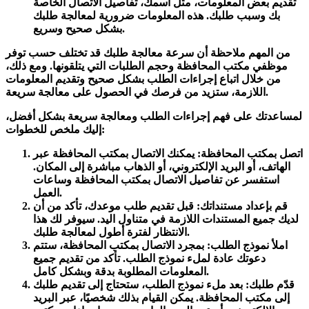
تقديم بعض المعلومات، مثل اسمك، تفاصيل الاتصال الخاصة
بك وسبب طلبك. هذه المعلومات ضرورية لمعالجة طلبك
بشكل صحيح وسريع.
من المهم ملاحظة أن سرعة معالجة طلبك قد تختلف حسب توفر
موظفي مكتب المحافظة وحجم الطلبات التي يتلقونها. ومع ذلك،
من خلال اتباع
إجراءات الطلب
بشكل صحيح وتقديم المعلومات
.
اللازمة، ستزيد من فرصك في الحصول على
معالجة سريعة
لمساعدتك على فهم إجراءات الطلب ومعالجة سريعة بشكل أفضل،
إليك ملخص للخطوات:
اتصل بمكتب المحافظة: يمكنك الاتصال بمكتب المحافظة عبر
الهاتف، أو البريد الإلكتروني، أو الذهاب مباشرة إلى المكان.
استفسر عن تفاصيل الاتصال بمكتب المحافظة وساعات
العمل.
قم بإعداد مستنداتك: قبل تقديم طلب موعدك، تأكد من أن
لديك جميع المستندات اللازمة في متناول اليد. سيوفر لك هذا
الانتظار لفترة أطول لمعالجة طلبك.
املأ نموذج الطلب: بمجرد الاتصال بمكتب المحافظة، ستتم
دعوتك عادة لملء نموذج الطلب. تأكد من تقديم جميع
المعلومات المطلوبة بدقة وبشكل كامل.
قدّم طلبك: بعد ملء نموذج الطلب، ستحتاج إلى تقديم طلبك
إلى مكتب المحافظة. يمكن القيام بذلك شخصيًا، عبر البريد