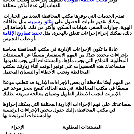
للذهاب إلى عدة أماكن مختلفة.
تقدم الخدمات التي يوفرها مكتب المحافظة العديد من الخيارات.
يمكنك تقديم طلبات للحصول على
وثائق رسمية
، مثل بطاقات
الهوية، جوازات السفر، شهادات السكن، وأكثر من ذلك. بالإضافة إلى
ذلك، يمكنك إجراء إجراءات تتعلق بالهجرة، مثل
تجديد تصاريح الإقامة
أو طلب التجنيس.
عادةً ما تكون الإجراءات الإدارية في مكتب المحافظة محاطة
بإجراءات محددة جيدًا. من المهم الاستفسار مسبقًا عن المستندات
المطلوبة، النماذج التي يجب ملؤها، والمستندات التي يجب تقديمها.
ستساعدك هذه التحضيرات على توفير الوقت أثناء زيارتك لمكتب
المحافظة وتجنب الأخطاء أو النسيان المحتمل.
من المهم أيضًا ملاحظة أن بعض
الإجراءات الإدارية
قد تتطلب موعدًا
مسبقًا في مكتب المحافظة. في هذه الحالة، يُنصح بحجز موعد عبر
الإنترنت لتجنب الانتظار الطويل وضمان معالجة سريعة لطلبك.
لمساعدتك على فهم الإجراءات الإدارية المختلفة التي يمكنك إجراؤها
في مكتب المحافظة، إليك جدول يلخص الإجراءات الرئيسية
والمستندات المرتبطة بها:
المستندات المطلوبة
الإجراء
تجديد جواز