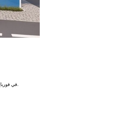
.
في فورباخ