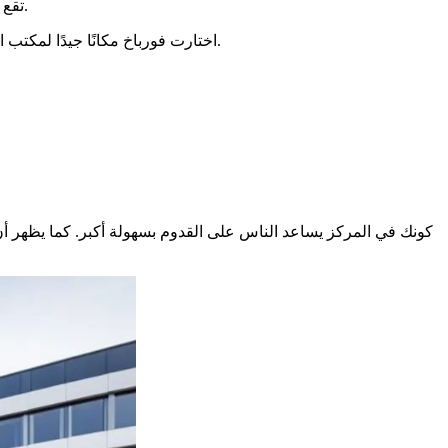
تقع مساحة خدمات فرنسا في فورباخ، في وسط المدينة. إنها قريبة من الحافلات والمتاجر. مما يساعد الناس على القيام بإجراءاتهم بسهولة أكبر.
، اختارت فورباخ مكانًا جيدًا لمكتب المحافظة. إنها قريبة من الجميع لتخدمهم بشكل أفضل. إنها طريقة للسلطات لإظهار أنها هنا للمساعدة.