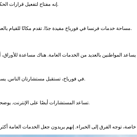
إنه مفتاح لتفعيل قرارات الحكومة محليًا. من خلال تبسيط الأوراق، يساعد الناس في حياتهم اليومية.
مساحة خدمات فرنسا في فورباخ مفيدة جدًا. تقدم مكانًا للقيام بالعديد من الإجراءات في مكان واحد. إنها مساعدة قيمة تقدمها المحافظة.
في فورباخ، تستقبل مستشارتان الناس. يساعدن في الأوراق المهمة، مثل إقرار الدخل، بالإضافة إلى أوراق الهوية.
تساعد المستشارات أيضًا على الإنترنت. يوضحن كيفية إنشاء بريد إلكتروني، طباعة الملفات، أو زيارة المواقع العامة.