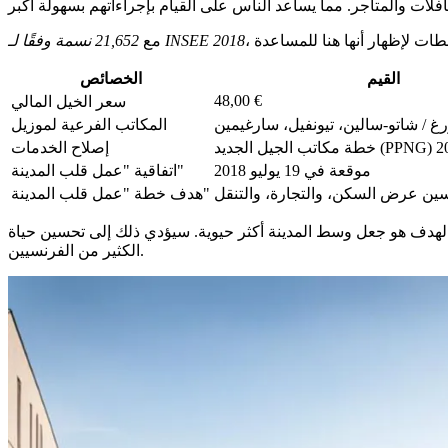
21,652 نسمة وفقًا لـ INSEE 2018
مع
القيم
الخصائص
48,00 €
سعر الخيل المالي
ورغ / شاتو-سالين، تيونفيل، سارغيمين
المكاتب الفرعية لموزيل
إصلاح الخدمات
موقعة في 19 يوليو 2018
اتفاقية "عمل قلب المدينة"
ين عرض السكن، والتجارة، والتنقل
هدف خطة "عمل قلب المدينة"
ي المركز يساعد الناس على القدوم بسهولة أكبر. كما يظهر أن فورباخ تتبع جيدًا الخطة الوطنية "عمل قلب المدينة". منذ عام 2018، الهدف هو جعل وسط المدينة أكثر حيوية. سيؤدي ذلك إلى تحسين حياة
الكثير من الفرنسيين.