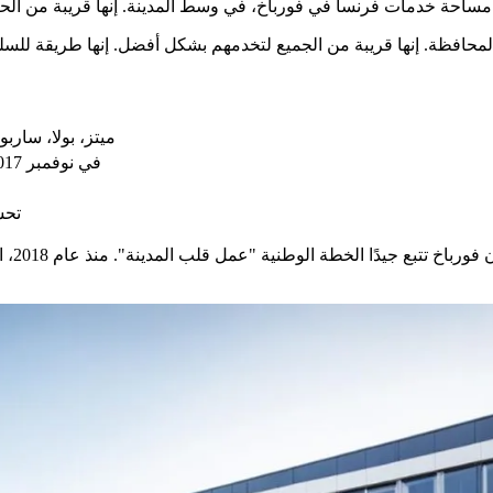
ميتز، بولا، سارب
خطة مكاتب الجيل الجديد (PPNG) في نوفمبر 2017
تحس
كونك ف