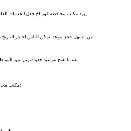
يريد مكتب محافظة فورباخ جعل الخدمات العامة أكثر سهولة في الوصول. لذلك، تم إنشاء نظام مواعيد عبر الإنترنت.
، من السهل حجز موعد. يمكن للناس اختيار التاريخ والوقت الذي يناسبهم.
عندما تفتح مواعيد جديدة، يتم تنبيه المواطنين. يتلقون رسائل بريد إلكتروني ورسائل نصية ليكونوا على علم فورًا.
مكتب محافظة فورباخ في قلب المدينة، لذا من السهل العثور عليه. إليكم عنوانه:
للمعلومات أو إذا كان لديكم أي استفسارات، اتصلوا بمكتب محافظة فورباخ: