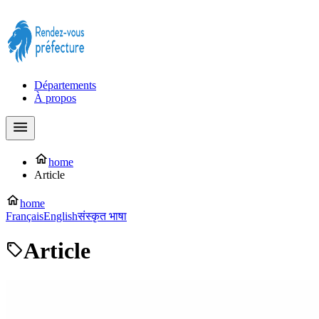
Prendre rendez-vous à la Préfecture maintenant !
Départements
À propos
home
Article
home
Français
English
संस्कृत भाषा
Article