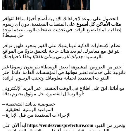
الحصول على موعد لإجراءاتك الإدارية أصبح أخيرًا متاحًا.
تتوافر
مئات الأماكن كل أسبوع
على المنصات المعتمدة، دون أي رسوم
إضافية. لماذا تضيع الوقت في تحديث صفحات الويب عندما توجد
حل بسيط؟
نظام الإشعارات الذكية لدينا ينبهك على الفور بمجرد ظهور توافر
يتوافق مع معاييرك. لم يعد هناك حاجة للتحقق يدويًا من المواقع
وفقًا لاحتياجاتك.
الرسمية:
جدولك الزمني يمتلئ تلقائيًا
احذر من العروض المشبوهة! بعض الوسطاء يفرضون رسومًا غير
قانونية على خدمات تعتبر
مجانية
في المؤسسات العامة. دائمًا اختر
القنوات المعتمدة لحماية معلوماتك وتجنب الرسوم الزائدة.
مع أداتنا، ابقَ على اطلاع في الوقت الحقيقي عبر البريد الإلكتروني
أو الرسائل القصيرة. حل موثوق يحترم بدقة:
– خصوصية بياناتك الشخصية
– المواعيد الزمنية الحقيقية
– الإجراءات المعتمدة من قبل الإدارة
وتحرر من القيود
https://rendezvousprefecture.com
ابدأ الآن على
اللوجستية. وقتك يستحق أفضل من الانتظار الذي لا ينتهي!