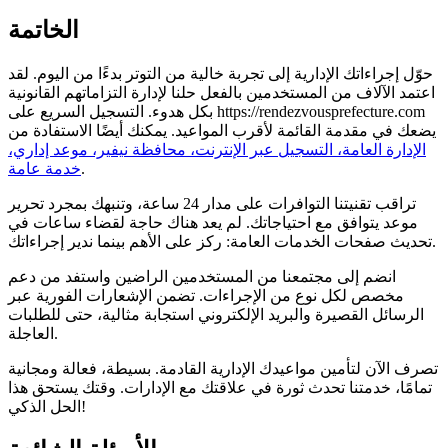
الخاتمة
حوّل إجراءاتك الإدارية إلى تجربة خالية من التوتر بدءًا من اليوم. لقد
اعتمد الآلاف من المستخدمين بالفعل حلنا لإدارة التزاماتهم القانونية
بكل هدوء. التسجيل السريع على https://rendezvousprefecture.com
يضعك في مقدمة القائمة لأقرب المواعيد. يمكنك أيضًا الاستفادة من
الإدارة العامة، التسجيل عبر الإنترنت، محافظة نيفير، موعد إداري،
.
خدمة عامة
تراقب تقنيتنا التوافرات على مدار 24 ساعة، وتنبهك بمجرد تحرير
موعد يتوافق مع احتياجاتك. لم يعد هناك حاجة لقضاء ساعات في
تحديث صفحات الخدمات العامة: ركز على الأهم بينما ندير إجراءاتك.
انضم إلى مجتمعنا من المستخدمين الراضين واستفد من دعم
مخصص لكل نوع من الإجراءات. تضمن الإشعارات الفورية عبر
الرسائل القصيرة والبريد الإلكتروني استجابة مثالية، حتى للطلبات
العاجلة.
تصرف الآن لتأمين مواعيدك الإدارية القادمة. بسيطة، فعالة ومجانية
تمامًا، خدمتنا تحدث ثورة في علاقتك مع الإدارات. وقتك يستحق هذا
الحل الذكي!