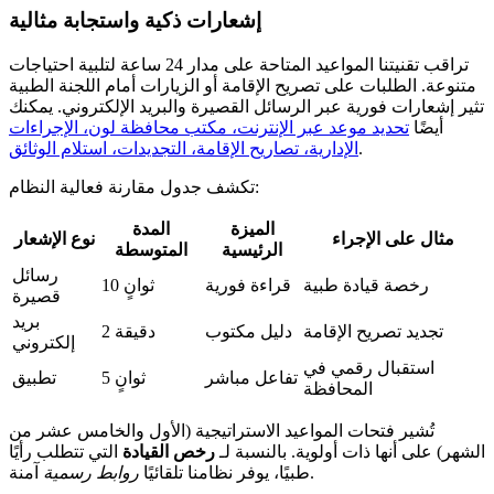
إشعارات ذكية واستجابة مثالية
تراقب تقنيتنا المواعيد المتاحة على مدار 24 ساعة لتلبية احتياجات
متنوعة. الطلبات على تصريح الإقامة أو الزيارات أمام اللجنة الطبية
تثير إشعارات فورية عبر الرسائل القصيرة والبريد الإلكتروني. يمكنك
أيضًا
تحديد موعد عبر الإنترنت، مكتب محافظة لون، الإجراءات
.
الإدارية، تصاريح الإقامة، التجديدات، استلام الوثائق
تكشف جدول مقارنة فعالية النظام:
الميزة
المدة
مثال على الإجراء
نوع الإشعار
الرئيسية
المتوسطة
رسائل
رخصة قيادة طبية
قراءة فورية
10 ثوانٍ
قصيرة
بريد
تجديد تصريح الإقامة
دليل مكتوب
2 دقيقة
إلكتروني
استقبال رقمي في
تفاعل مباشر
5 ثوانٍ
تطبيق
المحافظة
تُشير فتحات المواعيد الاستراتيجية (الأول والخامس عشر من
الشهر) على أنها ذات أولوية. بالنسبة لـ
رخص القيادة
التي تتطلب رأيًا
آمنة.
طبيًا، يوفر نظامنا تلقائيًا
روابط رسمية