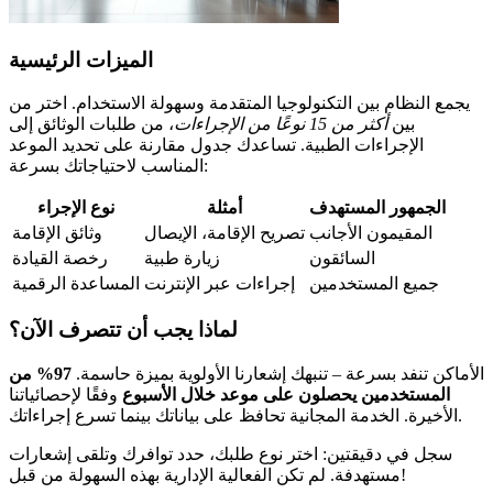
الميزات الرئيسية
يجمع النظام بين التكنولوجيا المتقدمة وسهولة الاستخدام. اختر من
بين
أكثر من 15 نوعًا من الإجراءات
، من طلبات الوثائق إلى
الإجراءات الطبية. تساعدك جدول مقارنة على تحديد الموعد
المناسب لاحتياجاتك بسرعة:
الجمهور المستهدف
أمثلة
نوع الإجراء
المقيمون الأجانب
تصريح الإقامة، الإيصال
وثائق الإقامة
السائقون
زيارة طبية
رخصة القيادة
جميع المستخدمين
إجراءات عبر الإنترنت
المساعدة الرقمية
لماذا يجب أن تتصرف الآن؟
الأماكن تنفد بسرعة – تنبهك إشعارنا الأولوية بميزة حاسمة.
97% من
المستخدمين يحصلون على موعد خلال الأسبوع
وفقًا لإحصائياتنا
الأخيرة. الخدمة المجانية تحافظ على بياناتك بينما تسرع إجراءاتك.
سجل في دقيقتين: اختر نوع طلبك، حدد توافرك وتلقى إشعارات
مستهدفة. لم تكن الفعالية الإدارية بهذه السهولة من قبل!