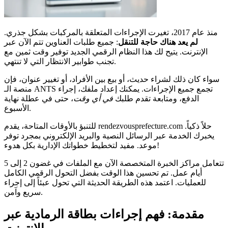
منذ عام 2017، تغيرت الإجراءات المتعلقة بالمركبات بشكل جذري.
لم يعد هناك حاجة للتنقل
: جميع طلبات العناوين تتم الآن عبر
الإنترنت. يتيح لك هذا النظام الرقمي الجديد توفير وقت ثمين مع
تجنب طوابير الانتظار التي لا تنتهي.
سواء كان ذلك لشراء حديث، أو بيع بين الأفراد، أو تغيير عنوان، فإن
منصة الـ ANTS تجمع جميع الإجراءات. يمكنك إعداد ملفك، إجراء
الدفع، ومتابعة تقدم طلبك
في أي وقت
، حتى في عطلة نهاية
الأسبوع.
للتنبؤ بالأوقات المتاحة، يقدم rendezvousprefecture.com حلاً ذكياً.
يخبرك الخدمة عبر الرسائل النصية والبريد الإلكتروني بمجرد توفر
موعد. مفيد لتخطيط خطواتك الإدارية بكل هدوء!
تتعامل مراكز الخبرة المتخصصة الآن مع الملفات في غضون 2 إلى 5
أيام عمل. تم تحسين هذا الوقت بفضل التحول الرقمي الكامل
للعمليات. اعتمد هذه الطريقة الحديثة التي تحول عبئاً إلى إجراء
سريع وآمن.
مقدمة: فهم إجراءات بطاقة الرمادية عبر