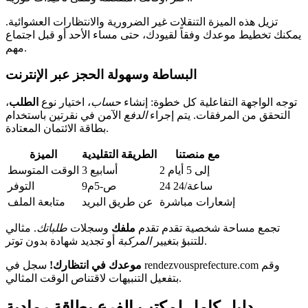
تزيل هذه الميزة التنقلات غير الضرورية والانتظارات العشوائية.
يمكنك تخطيط موعدك وفقاً لقيودك، حتى مساء الأحد أو قبل اجتماع
مهم.
البساطة وسهولة الحجز عبر الإنترنت
توجه الواجهة التفاعلية كل خطوة: إنشاء
حساب
، اختيار نوع
الطلب
،
التحقق من المرفقات. يتم إجراء
الدفع
الآمن في نقرتين باستخدام
بطاقة الائتمان المعتادة.
مع منصتنا
الطريقة التقليدية
الميزة
2 إلى 5 أيام
3 أسابيع
الوقت المتوسط
24 ساعة/24
9ص-5م
التوفر
إشعارات مباشرة
عن طريق البريد
متابعة الملف
تجمع مساحة شخصية تقدم تقدم
ملفك
وسجلات
طلباتك
. مثالي
أو تجديد شهادة بدون توتر.
للتنبؤ بتغيير
المركبة
موعدك في انتظارك!
سجل في rendezvousprefecture.com وقم
بتفعيل التنبيهات لاقتناص الوقت المثالي.
دليل كامل لمكتب الفرع بطاقة رمادية