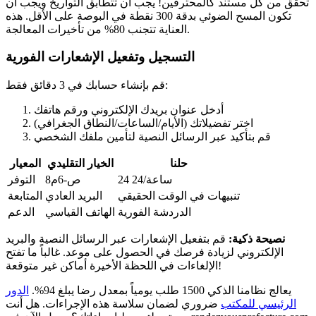
تحقق من كل مستند كالمحترفين! يجب أن تتطابق التواريخ ويجب أن
تكون المسح الضوئي بدقة 300 نقطة في البوصة على الأقل. هذه
العناية تتجنب 80% من تأخيرات المعالجة.
التسجيل وتفعيل الإشعارات الفورية
قم بإنشاء حسابك في 3 دقائق فقط:
أدخل عنوان بريدك الإلكتروني ورقم هاتفك
اختر تفضيلاتك (الأيام/الساعات/النطاق الجغرافي)
قم بتأكيد عبر الرسائل النصية لتأمين ملفك الشخصي
حلنا
الخيار التقليدي
المعيار
24 ساعة/24
8ص-6م
التوفر
تنبيهات في الوقت الحقيقي
البريد العادي
المتابعة
الدردشة الفورية
الهاتف القياسي
الدعم
نصيحة ذكية:
قم بتفعيل الإشعارات عبر الرسائل النصية والبريد
الإلكتروني لزيادة فرصك في الحصول على موعد. غالباً ما تفتح
الإلغاءات في اللحظة الأخيرة أماكن غير متوقعة!
يعالج نظامنا الذكي 1500 طلب يومياً بمعدل رضا يبلغ 94%.
الدور
الرئيسي للمكتب
ضروري لضمان سلاسة هذه الإجراءات. هل أنت