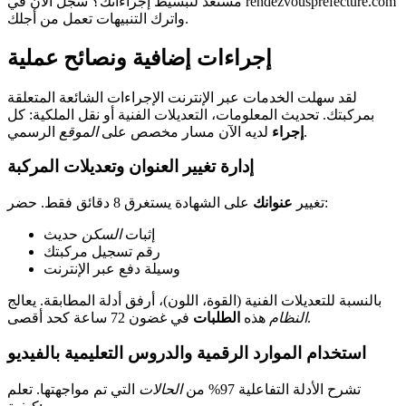
مستعد لتبسيط إجراءاتك؟ سجل الآن في rendezvousprefecture.com
واترك التنبيهات تعمل من أجلك.
إجراءات إضافية ونصائح عملية
لقد سهلت الخدمات عبر الإنترنت الإجراءات الشائعة المتعلقة
بمركبتك. تحديث المعلومات، التعديلات الفنية أو نقل الملكية: كل
الرسمي.
إجراء
لديه الآن مسار مخصص على
الموقع
إدارة تغيير العنوان وتعديلات المركبة
على الشهادة يستغرق 8 دقائق فقط. حضر:
تغيير
عنوانك
إثبات
السكن
حديث
رقم تسجيل مركبتك
وسيلة دفع عبر الإنترنت
بالنسبة للتعديلات الفنية (القوة، اللون)، أرفق أدلة المطابقة. يعالج
في غضون 72 ساعة كحد أقصى.
النظام
هذه
الطلبات
استخدام الموارد الرقمية والدروس التعليمية بالفيديو
تشرح الأدلة التفاعلية 97% من
الحالات
التي تم مواجهتها. تعلم