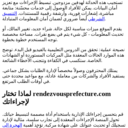
تستجيب هذه الحداثة لهدفين مزدوجين. تبسيط الإجراءات مع تعزيز
أمان البيانات. يمكن للأفراد الوصول إلى خدمات محسّنة: متابعة
مباشرة، إشعارات فورية، وأرشفة رقمية للمستندات.
التنسيق
أيضاً ضروري لضمان أمان المعلومات المتبادلة.
الشرطي
يقدم الموقع ميزات مناسبة لكل حالة. شراء جديد، تغيير المالك، أو
تحديث المعلومات - كل شيء يتم في بضع نقرات. مساحة مخصصة
توجه المستخدم خطوة بخطوة.
نصيحة عملية:
تحقق من الدروس التعليمية بالفيديو قبل البدء. توضح
هذه الموارد الحالات المعقدة مثل المركبات المستوردة أو الشهادات
الخاصة. ستكسب في الكفاءة وتتجنب الأخطاء الشائعة.
يمتلك المحترفون وصولاً مخصصاً لإدارة الطلبات بشكل جماعي.
يستفيد الأفراد والشركات من معاملة عادلة، مع مواعيد محددة حتى
في أوقات الطلب المرتفع.
لماذا تختار rendezvousprefecture.com
لإجراءاتك
قم بتحسين إجراءاتك الإدارية باستخدام أداة مصممة لتبسيط حياتك.
تحول المنصة الإجراءات المعقدة إلى تجارب سلسة، مثالية لإدارة
تسجيلك أو تحديث عنوانك على شهادة مركبة. تؤخذ أهمية
الهجرة إلى