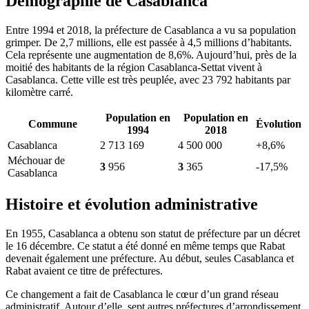
Démographie de Casablanca
Entre 1994 et 2018, la préfecture de Casablanca a vu sa population
grimper. De 2,7 millions, elle est passée à 4,5 millions d’habitants.
Cela représente une augmentation de 8,6%. Aujourd’hui, près de la
moitié des habitants de la région Casablanca-Settat vivent à
Casablanca. Cette ville est très peuplée, avec 23 792 habitants par
kilomètre carré.
Population en
Population en
Commune
Évolution
1994
2018
Casablanca
2 713 169
4 500 000
+8,6%
Méchouar de
3
956
3
365
-17,5%
Casablanca
Histoire et évolution administrative
En 1955, Casablanca a obtenu son statut de préfecture par un décret
le 16 décembre. Ce statut a été donné en même temps que Rabat
devenait également une préfecture. Au début, seules Casablanca et
Rabat avaient ce titre de préfectures.
Ce changement a fait de Casablanca le cœur d’un grand réseau
administratif. Autour d’elle, sept autres préfectures d’arrondissement