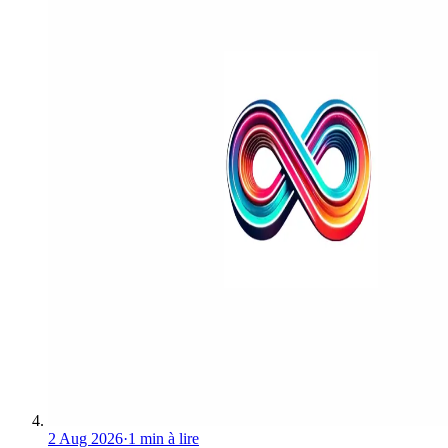
2 Aug 2026
·
1 min à lire